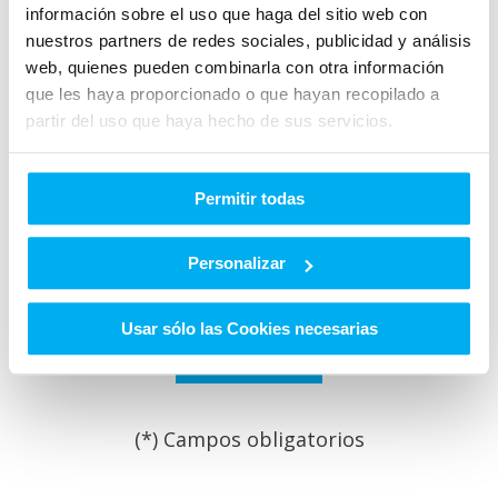
información sobre el uso que haga del sitio web con
nuestros partners de redes sociales, publicidad y análisis
web, quienes pueden combinarla con otra información
que les haya proporcionado o que hayan recopilado a
partir del uso que haya hecho de sus servicios.
He leído y acepto las
Condiciones legales
y la
política de
privacidad
*
Permitir todas
Quiero que GRUPO HUERTAS me informe sobre sus
servicios y productos que puedan adaptarse a mis
Personalizar
necesidades y puedan ser de mi interés.
Usar sólo las Cookies necesarias
(*) Campos obligatorios