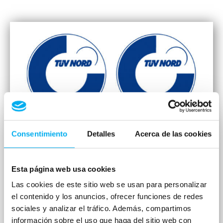
Consentimiento
Detalles
Acerca de las cookies
Certificado de Calidad
En Auto Classe contamos con el
Certificado: «Sistema de Gestión de
Esta página web usa cookies
acuerdo a la norma: ISO 9001:2008,
Las cookies de este sitio web se usan para personalizar
ISO14001:2004» Certificado Calidad Auto
el contenido y los anuncios, ofrecer funciones de redes
sociales y analizar el tráfico. Además, compartimos
Classe y anexo
información sobre el uso que haga del sitio web con