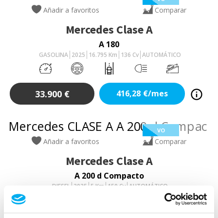
Añadir a favoritos
Comparar
Mercedes
Clase A
A 180
GASOLINA
2025
16.795
Km
136
Cv
AUTOMÁTICO
33.900
€
416,28
€/mes
VO
Añadir a favoritos
Comparar
Mercedes
Clase A
A 200 d Compacto
DIESEL
2025
5
Km
150
Cv
AUTOMÁTICO