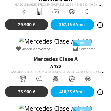
GASOLINA/ELECTRICO ENCHUFABLE
2020
42.462
Km
0
Cv
AUTOMÁTICO
29.900
€
367,16
€/mes
VO
Añadir a favoritos
Comparar
Mercedes
Clase A
A 180
GASOLINA/ELECTRICO NO ENCHUFABLE
2025
29.486
Km
136
Cv
AUTOMÁTICO
33.900
€
416,28
€/mes
VO