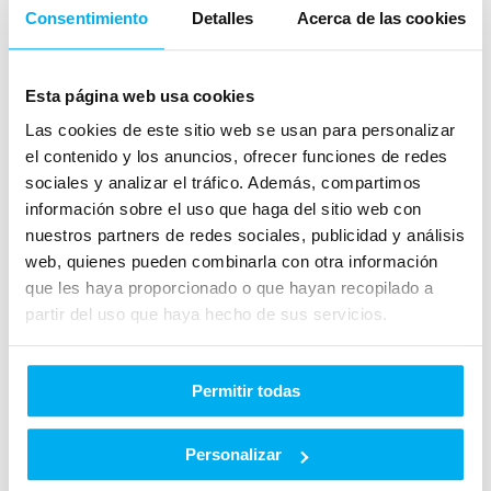
39.000
€
478,90
€/mes
Consentimiento
Detalles
Acerca de las cookies
Esta página web usa cookies
Las cookies de este sitio web se usan para personalizar
el contenido y los anuncios, ofrecer funciones de redes
sociales y analizar el tráfico. Además, compartimos
información sobre el uso que haga del sitio web con
9.5
sobre 10
nuestros partners de redes sociales, publicidad y análisis
basado en
1114
opiniones
web, quienes pueden combinarla con otra información
que les haya proporcionado o que hayan recopilado a
partir del uso que haya hecho de sus servicios.
Texto descriptivo
Permitir todas
¿No encuentra lo que busca?
Personalizar