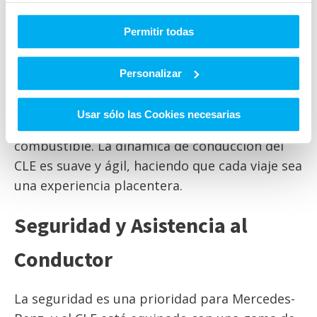
Bajo el capó, el Mercedes-Benz CLE ofrece una
Permitir todas
variedad de opciones de motorización que
combinan potencia y eficiencia. Desde motores
Personalizar
turboalimentados hasta opciones híbridas, el
CLE está diseñado para ofrecer un rendimiento
Usar sólo las Cookies necesarias
excepcional sin comprometer la eficiencia de
combustible. La dinámica de conducción del
CLE es suave y ágil, haciendo que cada viaje sea
una experiencia placentera.
Seguridad y Asistencia al
Conductor
La seguridad es una prioridad para Mercedes-