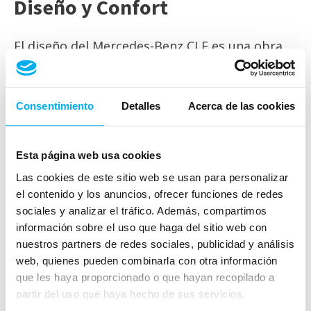
Diseño y Confort
El diseño del Mercedes-Benz CLE es una obra
maestra de elegancia y funcionalidad. Su
exterior aerodinámico y su parrilla distintiva le
dan una presencia inconfundible en la
Consentimiento
Detalles
Acerca de las cookies
carretera. Por dentro, el CLE es igualmente
impresionante, con materiales de alta calidad
Esta página web usa cookies
y un diseño interior que ofrece el máximo
Las cookies de este sitio web se usan para personalizar
confort. Los asientos ergonómicos y las
el contenido y los anuncios, ofrecer funciones de redes
opciones de personalización permiten que
sociales y analizar el tráfico. Además, compartimos
cada conductor ajuste el interior a sus
información sobre el uso que haga del sitio web con
preferencias personales, creando un ambiente
nuestros partners de redes sociales, publicidad y análisis
verdaderamente lujoso.
web, quienes pueden combinarla con otra información
que les haya proporcionado o que hayan recopilado a
Rendimiento y Eficiencia
partir del uso que haya hecho de sus servicios.