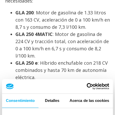
necesidades:
GLA 200
: Motor de gasolina de 1.33 litros
con 163 CV, aceleración de 0 a 100 km/h en
8,7 s y consumo de 7,3 l/100 km.
GLA 250 4MATIC
: Motor de gasolina de
224 CV y tracción total, con aceleración de
0 a 100 km/h en 6,7 s y consumo de 8,2
l/100 km.
GLA 250 e
: Híbrido enchufable con 218 CV
combinados y hasta 70 km de autonomía
eléctrica.
GLA 200 d y GLA 220 d 4MATIC
: Versiones
diésel con 150 y 190 CV respectivamente,
con un consumo de 5,9 l/100 km.
Consentimiento
Detalles
Acerca de las cookies
Todas las motorizaciones se combinan con