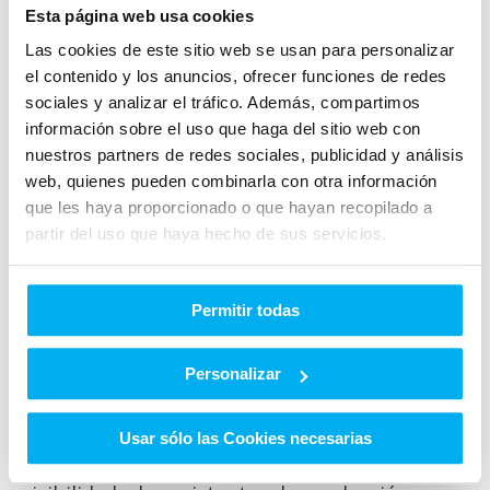
transmisiones automáticas de 7 u 8 relaciones,
Esta página web usa cookies
garantizando suavidad y eficiencia.
Las cookies de este sitio web se usan para personalizar
el contenido y los anuncios, ofrecer funciones de redes
Comportamiento y confort de
sociales y analizar el tráfico. Además, compartimos
información sobre el uso que haga del sitio web con
marcha
nuestros partners de redes sociales, publicidad y análisis
web, quienes pueden combinarla con otra información
que les haya proporcionado o que hayan recopilado a
El Mercedes-Benz GLA destaca por su
partir del uso que haya hecho de sus servicios.
versatilidad. No está diseñado para off-road
extremo, pero las versiones con tracción total
4MATIC
aportan seguridad extra en terrenos
Permitir todas
más complicados. La suspensión ha sido
optimizada para ofrecer una conducción suave
Personalizar
en ciudad y carretera, mientras que la
dirección precisa transmite confianza. La
Usar sólo las Cookies necesarias
posición de conducción elevada mejora la