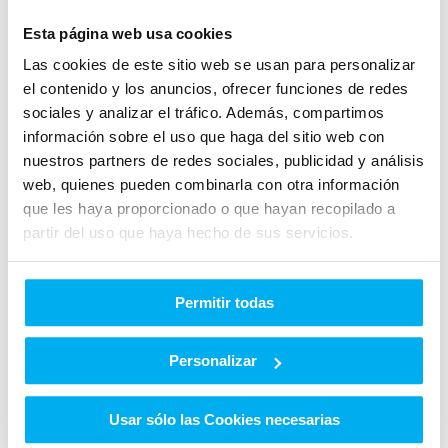
hasta los controles intuitivos, cada detalle ha
sido diseñado pensando en la comodidad y
Esta página web usa cookies
conveniencia del conductor.
Las cookies de este sitio web se usan para personalizar
el contenido y los anuncios, ofrecer funciones de redes
sociales y analizar el tráfico. Además, compartimos
información sobre el uso que haga del sitio web con
nuestros partners de redes sociales, publicidad y análisis
web, quienes pueden combinarla con otra información
que les haya proporcionado o que hayan recopilado a
Espacio Versátil para tu Estilo
partir del uso que haya hecho de sus servicios.
de Vida
Permitir todas
En Auto Classe, entendemos que nuestros
clientes tienen diferentes necesidades. Es por
Personalizar
eso que el Mercedes-Benz GLC 220d 2024
ofrece una amplia gama de opciones de
Usar sólo las Cookies necesarias
espacio y almacenamiento para adaptarse a tu