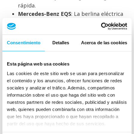
rápida.
Mercedes-Benz EQS
: La berlina eléctrica
más lujosa con hasta
780 km de
autonomía
, pantallas digitales MBUX
Hyperscreen y un interior premium.
Consentimiento
Detalles
Acerca de las cookies
Mercedes-Benz GLA 250e Híbrido
Enchufable
: Combina un motor de
combustión con un sistema eléctrico que
Esta página web usa cookies
permite hasta
70 km en modo eléctrico
.
Las cookies de este sitio web se usan para personalizar
el contenido y los anuncios, ofrecer funciones de redes
Beneficios de la nueva gama
sociales y analizar el tráfico. Además, compartimos
información sobre el uso que haga del sitio web con
de Mercedes-Benz de
nuestros partners de redes sociales, publicidad y análisis
web, quienes pueden combinarla con otra información
vehículos Híbridos y Eléctricos
que les haya proporcionado o que hayan recopilado a
partir del uso que haya hecho de sus servicios.