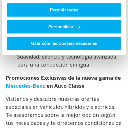
Eficiencia energética
: Reducción del
consumo de combustible y menor
Permitir todas
impacto ambiental.
Ventajas fiscales
: Bonificaciones en el
Personalizar
impuesto de matriculación y acceso a
zonas restringidas.
Usar sólo las Cookies necesarias
Experiencia de conducción premium
:
Suavidad, silencio y tecnología avanzada
para una conducción sin igual.
Promociones Exclusivas de la nueva gama de
Mercedes-Benz
en Auto Classe
Visítanos y descubre nuestras ofertas
especiales en vehículos híbridos y eléctricos.
Te asesoramos sobre la mejor opción según
tus necesidades y te ofrecemos condiciones de