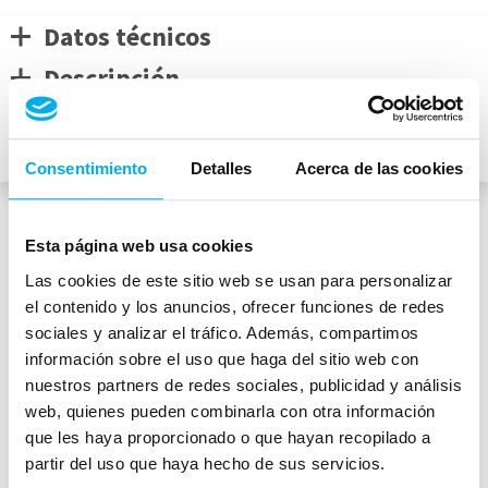
Datos técnicos
Descripción
Equipamiento de Serie
Equipamiento Extra
Consentimiento
Detalles
Acerca de las cookies
Esta página web usa cookies
Medidas del vehículo
Las cookies de este sitio web se usan para personalizar
el contenido y los anuncios, ofrecer funciones de redes
sociales y analizar el tráfico. Además, compartimos
información sobre el uso que haga del sitio web con
mm
nuestros partners de redes sociales, publicidad y análisis
1454
web, quienes pueden combinarla con otra información
4751
mm
1820
mm
que les haya proporcionado o que hayan recopilado a
Peso:
1815
kg
partir del uso que haya hecho de sus servicios.