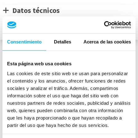
Datos técnicos
Descripción
Equipamiento de Serie
Consentimiento
Detalles
Acerca de las cookies
Medidas del vehículo
Esta página web usa cookies
Las cookies de este sitio web se usan para personalizar
el contenido y los anuncios, ofrecer funciones de redes
sociales y analizar el tráfico. Además, compartimos
mm
información sobre el uso que haga del sitio web con
1462
nuestros partners de redes sociales, publicidad y análisis
4793
mm
1820
mm
web, quienes pueden combinarla con otra información
Peso:
1855
kg
que les haya proporcionado o que hayan recopilado a
partir del uso que haya hecho de sus servicios.
Maletero:
490
L