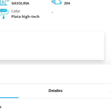
GASOLINA
204
Color
-
Plata high-tech
l vehículo
Detalles
Peso:
1910
kg
Maletero:
620
L
s