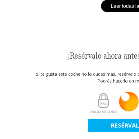
Leer todas l
¡Resérvalo ahora ante
Si te gusta este coche no lo dudes más, resérvalo 
Podrás hacerlo en m
RESÉRVA