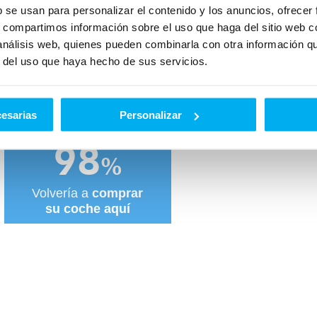
b se usan para personalizar el contenido y los anuncios, ofrecer
s, compartimos información sobre el uso que haga del sitio web 
 análisis web, quienes pueden combinarla con otra información q
Auto Classe te cuentan cómo les fue.
r del uso que haya hecho de sus servicios.
os valoran nuestros clientes.
cesarias
Personalizar
98
%
Volvería a
comprar
su coche aquí