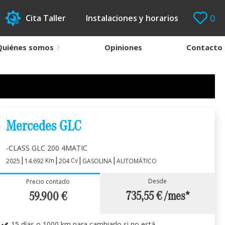
0
Cita Taller
Instalaciones y horarios
Quiénes somos
Opiniones
Contacto
Mercedes GLC
-CLASS GLC 200 4MATIC
|
|
|
|
Km
Cv
2025
14.692
204
GASOLINA
AUTOMÁTICO
Desde
Precio contado
735,55 €
/mes*
59.900
€
15 días o 1000 km para cambiarlo si no está