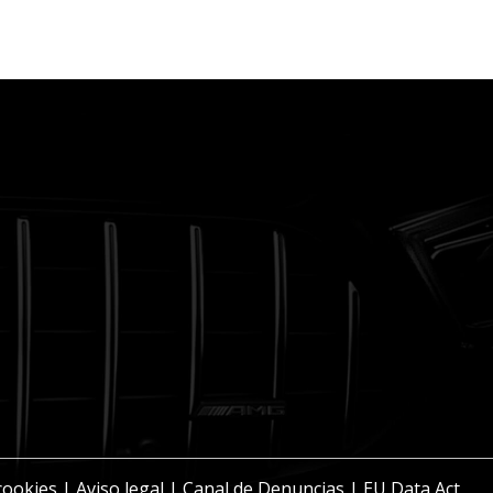
 cookies
|
Aviso legal
|
Canal de Denuncias
|
EU Data Act