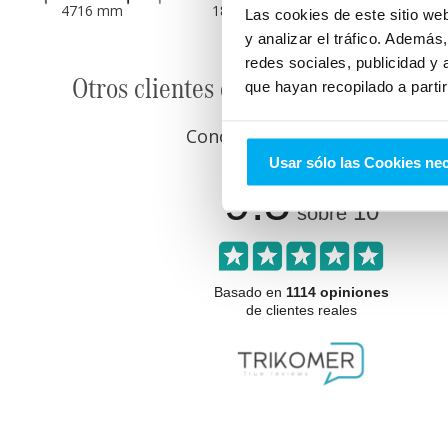
4716
mm
1890
mm
Las cookies de este sitio we
y analizar el tráfico. Ademá
redes sociales, publicidad y
Otros clientes que ya compraron en 
que hayan recopilado a parti
Conoce lo que opinan y cómo n
Usar sólo las Cookies ne
9.5
10
sobre
Basado en
1114 opiniones
de clientes reales