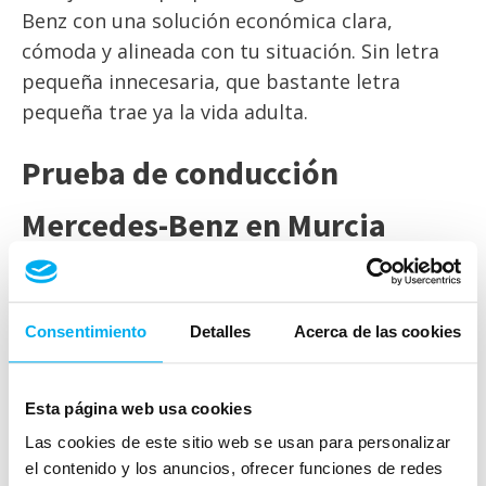
Benz con una solución económica clara,
cómoda y alineada con tu situación. Sin letra
pequeña innecesaria, que bastante letra
pequeña trae ya la vida adulta.
Prueba de conducción
Mercedes-Benz en Murcia
Solicitar una prueba de conducción es una de
las mejores formas de saber si un modelo
Consentimiento
Detalles
Acerca de las cookies
Mercedes-Benz encaja contigo. La ficha técnica
ayuda, pero hay sensaciones que solo se
entienden al volante: posición de conducción,
Esta página web usa cookies
confort, visibilidad, respuesta,
Las cookies de este sitio web se usan para personalizar
maniobrabilidad y funcionamiento de los
el contenido y los anuncios, ofrecer funciones de redes