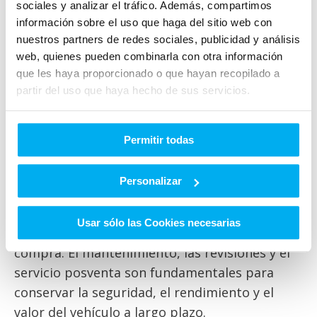
sociales y analizar el tráfico. Además, compartimos
asistentes.
información sobre el uso que haga del sitio web con
En Auto Classe puedes consultar la posibilidad
nuestros partners de redes sociales, publicidad y análisis
web, quienes pueden combinarla con otra información
de realizar una prueba de conducción del
que les haya proporcionado o que hayan recopilado a
modelo que te interese y resolver tus dudas
partir del uso que haya hecho de sus servicios.
antes de tomar una decisión.
Servicio posventa y revisión
Permitir todas
Mercedes-Benz
Personalizar
Un concesionario Mercedes-Benz en Murcia
Usar sólo las Cookies necesarias
también debe acompañarte después de la
compra. El mantenimiento, las revisiones y el
servicio posventa son fundamentales para
conservar la seguridad, el rendimiento y el
valor del vehículo a largo plazo.