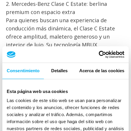
2. Mercedes-Benz Clase C Estate: berlina
premium con espacio extra
Para quienes buscan una experiencia de
conducción más dinámica, el Clase C Estate
ofrece amplitud, maletero generoso y un
interior de lujo. Su tecnología MBUX,
climatización inteligente y suspensión
adaptativa hacen que cada trayecto sea puro
confort.
Consentimiento
Detalles
Acerca de las cookies
3.
Mercedes-Benz EQB
: el SUV eléctrico con
Esta página web usa cookies
hasta 7 plazas
Las cookies de este sitio web se usan para personalizar
Si apuestas por la movilidad sostenible, el EQB
el contenido y los anuncios, ofrecer funciones de redes
es tu opción. Este SUV 100% eléctrico cuenta
sociales y analizar el tráfico. Además, compartimos
con hasta 7 plazas, ideal para familias
información sobre el uso que haga del sitio web con
numerosas o viajes en grupo. Ofrece hasta 530
nuestros partners de redes sociales, publicidad y análisis