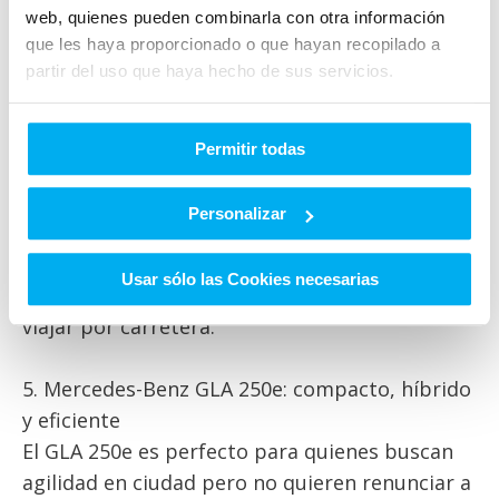
km de autonomía y carga rápida para seguir tu
web, quienes pueden combinarla con otra información
ruta sin esperas.
que les haya proporcionado o que hayan recopilado a
partir del uso que haya hecho de sus servicios.
4. Mercedes-Benz Clase E: el clásico de los
viajes largos
Permitir todas
El Clase E es sinónimo de viajes cómodos y
silenciosos. Su sistema de navegación con
Personalizar
información del tráfico en tiempo real, sus
asientos ergonómicos y su insonorización lo
Usar sólo las Cookies necesarias
convierten en la opción más sofisticada para
viajar por carretera.
5. Mercedes-Benz GLA 250e: compacto, híbrido
y eficiente
El GLA 250e es perfecto para quienes buscan
agilidad en ciudad pero no quieren renunciar a